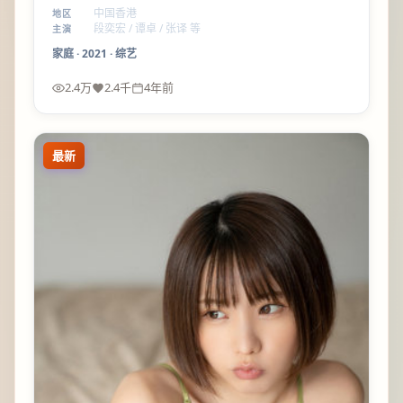
得更细腻——配角线比主线更锋利，值得一看。
中国香港
地区
段奕宏 / 谭卓 / 张译 等
主演
家庭
·
2021
·
综艺
2.4万
2.4千
4年前
最新