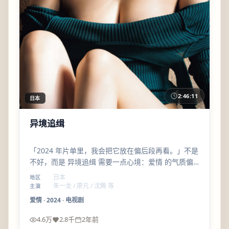
2:46:11
日本
异境追缉
「2024 年片单里，我会把它放在偏后段再看。」不是
不好，而是 异境追缉 需要一点心境：爱情 的气质偏
沉，看完会想安静坐一会儿。
日本
地区
朱一龙 / 廖凡 / 沈腾 等
主演
爱情
·
2024
·
电视剧
4.6万
2.8千
2年前