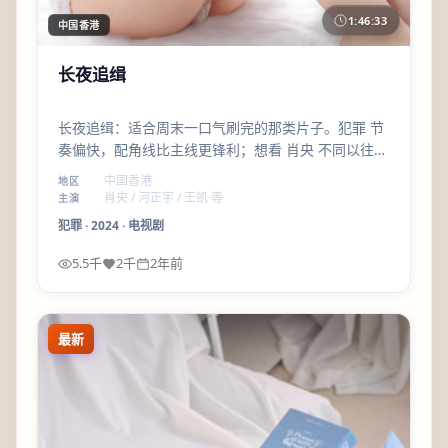
1:46:33
中国香港
长夜追缉
长夜追缉：适合周末一口气刷完的那类片子。犯罪 节
奏偏快，配角线比主线更锋利；想看 肖央 不同以往气
质的观众，可以优先加入片单。
中国香港
地区
肖央 / 河正宇 / 王凯 等
主演
犯罪
·
2024
·
电视剧
5.5千
2千
2年前
最新