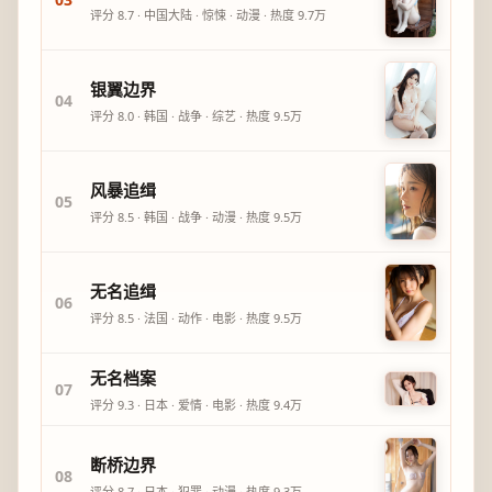
评分
8.7
·
中国大陆
·
惊悚
·
动漫
· 热度
9.7万
银翼边界
04
评分
8.0
·
韩国
·
战争
·
综艺
· 热度
9.5万
风暴追缉
05
评分
8.5
·
韩国
·
战争
·
动漫
· 热度
9.5万
无名追缉
06
评分
8.5
·
法国
·
动作
·
电影
· 热度
9.5万
无名档案
07
评分
9.3
·
日本
·
爱情
·
电影
· 热度
9.4万
断桥边界
08
评分
8.7
·
日本
·
犯罪
·
动漫
· 热度
9.3万