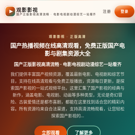
观影影视
注册
登录
国产正版影视高清流畅 · 电影电视剧动漫综艺一站看齐
观影影视
· 正版高清
国产热播视频在线高清观看，免费正版国产电
影与剧集资源大全
国产正版影视高清流畅 · 电影电视剧动漫综艺一站看齐
我们提供丰富国产视频资源，覆盖最新电影、电视剧和综艺节
目，支持在线高清观看与免费正版播放，资源每日更新，是探
索国产影视的一站式视频平台。这里汇集了国产影视的经典与
新作，涵盖电影、电视剧、动画等多种类型，无论是奇幻冒
险、古装爱情还是都市喜剧，都能在这里找到适合您的精彩内
容。所有资源均来自合法渠道，支持高清流畅观看，让您轻松
探索国产影视的
…
立即观看
了解更多