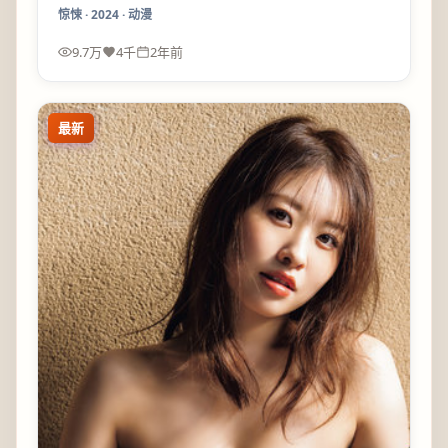
惊悚
·
2024
·
动漫
9.7万
4千
2年前
最新