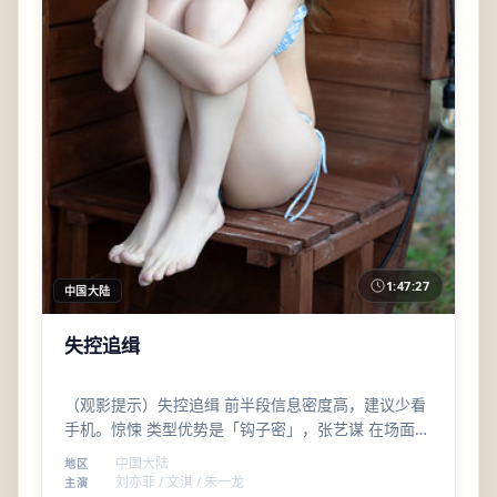
1:47:27
中国大陆
失控追缉
（观影提示）失控追缉 前半段信息密度高，建议少看
手机。惊悚 类型优势是「钩子密」，张艺谋 在场面与
人物之间找平衡，结尾不落俗套。
中国大陆
地区
刘亦菲 / 文淇 / 朱一龙
主演