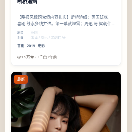
断桥追缉
【晚报风标题党但内容扎实】断桥追缉：英国班底，
喜剧 线索多线并进。第一幕就埋雷；周迅 与 梁朝伟
的对手戏是全片高光之一。
英国
地区
张译 / 周迅 / 梁朝伟 等
主演
喜剧
·
2019
·
电影
1.9万
2.3千
7年前
最新