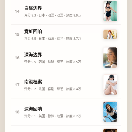
白昼边界
14
评分
8.3
·
日本
·
动漫
·
动漫
· 热度
8.9万
霓虹回响
15
评分
6.5
·
日本
·
动漫
·
综艺
· 热度
8.7万
深海边界
16
评分
9.5
·
韩国
·
悬疑
·
综艺
· 热度
8.5万
南港档案
17
评分
6.2
·
法国
·
喜剧
·
综艺
· 热度
8.4万
深海回响
18
评分
6.1
·
美国
·
惊悚
·
动漫
· 热度
8.2万