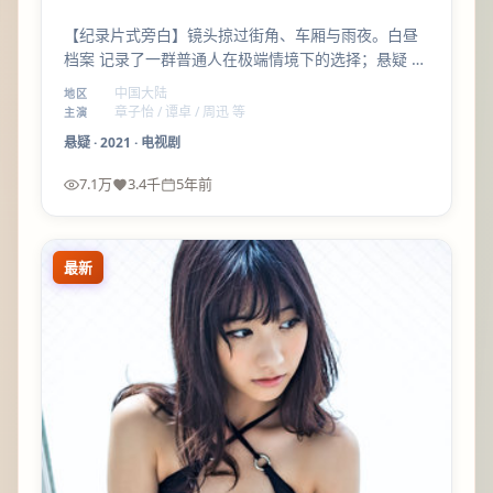
【纪录片式旁白】镜头掠过街角、车厢与雨夜。白昼
档案 记录了一群普通人在极端情境下的选择；悬疑 只
是容器，真正推动叙事的是细节。
中国大陆
地区
章子怡 / 谭卓 / 周迅 等
主演
悬疑
·
2021
·
电视剧
7.1万
3.4千
5年前
最新