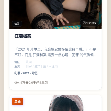
1:31:46
法国
狂潮档案
「2021 年片单里，我会把它放在偏后段再看。」不是
不好，而是 狂潮档案 需要一点心境：犯罪 的气质偏
沉，看完会想安静坐一会儿。
法国
地区
白宇 / 易烊千玺 / 宋佳 等
主演
犯罪
·
2021
·
综艺
4.4万
2.9千
5年前
最新