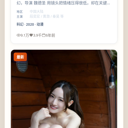
幻，导演 魏德圣 用镜头把情绪压得很低，却在关键场
次一次释放；段奕宏、黄渤 的化学反应撑住全片记忆
中国大陆
地区
点。
段奕宏 / 黄渤 / 秦昊 等
主演
科幻
·
2020
·
动漫
9.1万
3.9千
6年前
最新