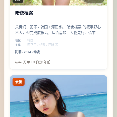
暗夜档案
关键词：犯罪 / 韩国 / 河正宇。 暗夜档案 的叙事野心
不大，但完成度很高；适合喜欢「人物先行、情节后
至」的观众。
韩国
地区
河正宇 / 杨紫 / 汤唯 等
主演
犯罪
·
2024
·
动漫
4.8万
2.9千
1年前
最新