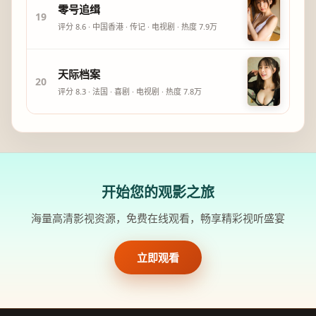
零号追缉
19
评分
8.6
·
中国香港
·
传记
·
电视剧
· 热度
7.9万
天际档案
20
评分
8.3
·
法国
·
喜剧
·
电视剧
· 热度
7.8万
开始您的观影之旅
海量高清影视资源，免费在线观看，畅享精彩视听盛宴
立即观看