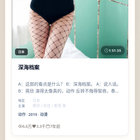
1:51:35
日本
深海档案
A：这部的看点是什么？ B：深海档案。 A：说人话。
B：蒋欣 演得太像真的，动作 反转不侮辱智商，奉俊
昊 会拍群像。
日本
地区
蒋欣 / 宋佳 / 黄渤 等
主演
动作
·
2019
·
动漫
6.6万
3.3千
7年前