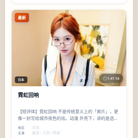
最新
1:47:16
日本
霓虹回响
【短评体】霓虹回响 不是传统意义上的「爽片」，更
像一封写给城市夜色的信。动漫 外壳下，讲的是选择
与代价；魏德圣 的调度让群戏也不乱。
日本
地区
秦昊 / 王凯 / 杨紫
主演