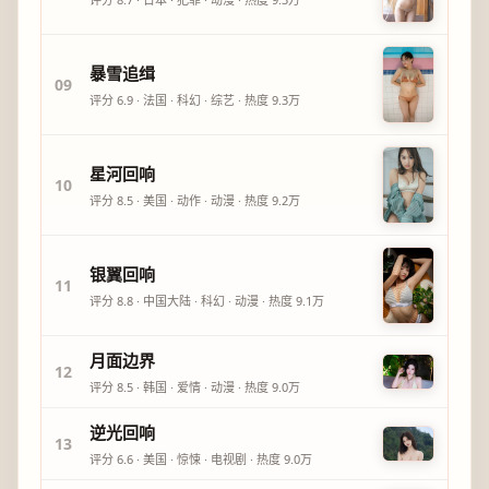
暴雪追缉
09
评分
6.9
·
法国
·
科幻
·
综艺
· 热度
9.3万
星河回响
10
评分
8.5
·
美国
·
动作
·
动漫
· 热度
9.2万
银翼回响
11
评分
8.8
·
中国大陆
·
科幻
·
动漫
· 热度
9.1万
月面边界
12
评分
8.5
·
韩国
·
爱情
·
动漫
· 热度
9.0万
逆光回响
13
评分
6.6
·
美国
·
惊悚
·
电视剧
· 热度
9.0万