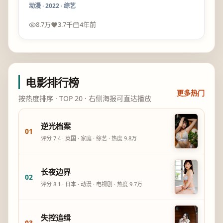
动漫
·
2022
·
综艺
8.7万
3.7千
4年前
电影排行榜
更多热门
按热度排序 · TOP 20 · 右侧海报可直达播放
逆光档案
01
评分
7.4
·
英国
·
家庭
·
综艺
· 热度
9.8万
长夜边界
02
评分
8.1
·
日本
·
动漫
·
电视剧
· 热度
9.7万
失控追缉
03