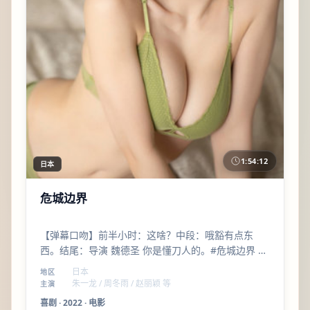
1:54:12
日本
危城边界
【弹幕口吻】前半小时：这啥？中段：哦豁有点东
西。结尾：导演 魏德圣 你是懂刀人的。#危城边界 #
朱一龙名场面预定
日本
地区
朱一龙 / 周冬雨 / 赵丽颖 等
主演
喜剧
·
2022
·
电影